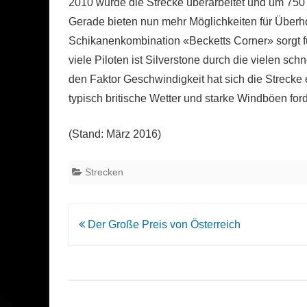
2010 wurde die Strecke überarbeitet und um 750 
Gerade bieten nun mehr Möglichkeiten für Über
Schikanenkombination «Becketts Corner» sorgt f
viele Piloten ist Silverstone durch die vielen sc
den Faktor Geschwindigkeit hat sich die Strecke
typisch britische Wetter und starke Windböen ford
(Stand: März 2016)
Strecken
Beitrags-
Der Große Preis von Österreich
Navigation