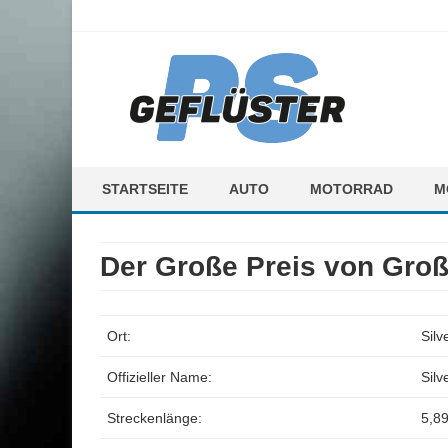
ps-gefluester.de
PS-Gefluester – Alles zum Thema Auto und Motorrad
STARTSEITE
AUTO
MOTORRAD
M
F
Der Große Preis von Groß
M
Ort:
Silv
Offizieller Name:
Silv
Streckenlänge:
5,8