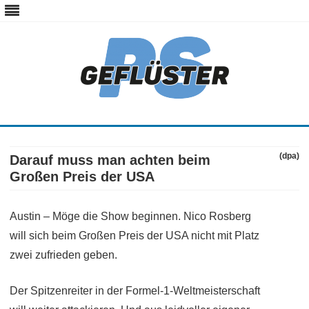
ps-gefluester.de
PS-Gefluester – Alles zum Thema Auto und Motorrad
Skip
to
content
(dpa)
Darauf muss man achten beim
Großen Preis der USA
Austin – Möge die Show beginnen. Nico Rosberg
will sich beim Großen Preis der USA nicht mit Platz
zwei zufrieden geben.
Der Spitzenreiter in der Formel-1-Weltmeisterschaft