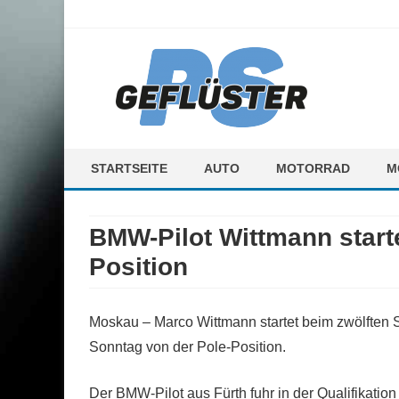
ps-gefluester.de
PS-Gefluester – Alles zum Thema Auto und Motorrad
STARTSEITE
AUTO
MOTORRAD
M
F
BMW-Pilot Wittmann start
M
Position
Moskau – Marco Wittmann startet beim zwölften
Sonntag von der Pole-Position.
Der BMW-Pilot aus Fürth fuhr in der Qualifikati