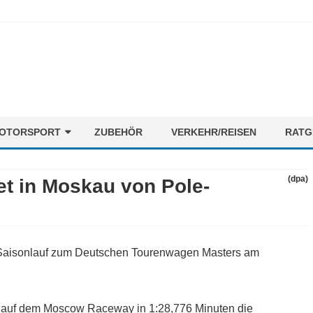
Skip
OTORSPORT
ZUBEHÖR
VERKEHR/REISEN
RATG
to
content
ORMEL1
NEWS
(dpa)
et in Moskau von Pole-
OTORENMIX
FAHRER
STRECKEN
TEAMS
 Saisonlauf zum Deutschen Tourenwagen Masters am
on auf dem Moscow Raceway in 1:28,776 Minuten die