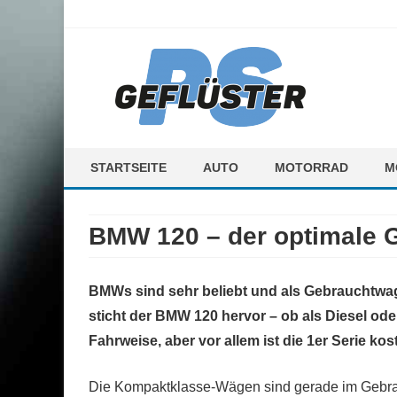
ps-gefluester.de
PS-Gefluester – Alles zum Thema Auto und Motorrad
STARTSEITE
AUTO
MOTORRAD
M
F
BMW 120 – der optimale
M
BMWs sind sehr beliebt und als Gebrauchtwage
sticht der BMW 120 hervor – ob als Diesel oder
Fahrweise, aber vor allem ist die 1er Serie k
Die Kompaktklasse-Wägen sind gerade im Gebrau