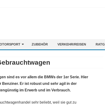
Skip
OTORSPORT
ZUBEHÖR
VERKEHR/REISEN
RATG
to
content
ORMEL1
NEWS
 Gebrauchtwagen
OTORENMIX
FAHRER
STRECKEN
n sind es vor allem die BMWs der 1er Serie. Hier
TEAMS
 Benziner. Er ist robust und sehr agil in der
ostengünstig im Erwerb und im Verbrauch.
chtwagenhandel sehr beliebt, weil sie gut zu