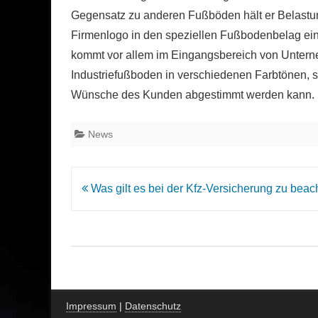
Gegensatz zu anderen Fußböden hält er Belastu
Firmenlogo in den speziellen Fußbodenbelag eina
kommt vor allem im Eingangsbereich von Unterne
Industriefußboden in verschiedenen Farbtönen, so
Wünsche des Kunden abgestimmt werden kann.
News
Beitrags-
Was gilt es bei der Kfz-Versicherung zu beac
Navigation
Impressum
|
Datenschutz