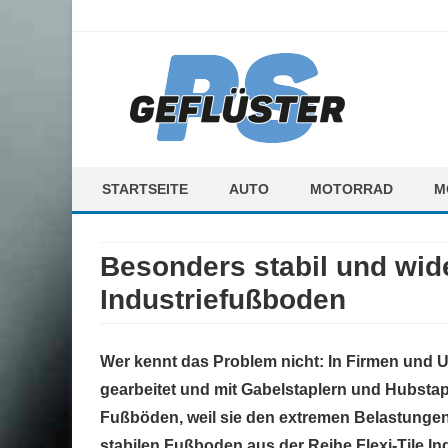
ps-gefluester.de
PS-Gefluester – Alles zum Thema Auto und Motorrad
STARTSEITE
AUTO
MOTORRAD
M
F
Besonders stabil und wid
M
Industriefußboden
Wer kennt das Problem nicht: In Firmen und
gearbeitet und mit Gabelstaplern und Hubstap
Fußböden, weil sie den extremen Belastungen 
stabilen Fußboden aus der Reihe Flexi-Tile Ind