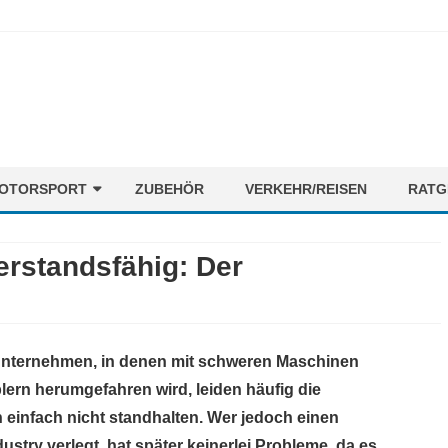
Skip
OTORSPORT
ZUBEHÖR
VERKEHR/REISEN
RATG
to
content
ORMEL1
NEWS
erstandsfähig: Der
OTORENMIX
FAHRER
STRECKEN
TEAMS
 Unternehmen, in denen mit schweren Maschinen
lern herumgefahren wird, leiden häufig die
einfach nicht standhalten. Wer jedoch einen
ustry verlegt, hat später keinerlei Probleme, da es