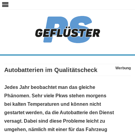
ps-gefluester.de
PS-Gefluester – Alles zum Thema Auto und Motorrad
Skip
to
content
Werbung
Autobatterien im Qualitätscheck
Jedes Jahr beobachtet man das gleiche
Phänomen. Sehr viele Pkws stehen morgens
bei kalten Temperaturen und können nicht
gestartet werden, da die Autobatterie den Dienst
versagt. Dabei sind diese Probleme leicht zu
umgehen, nämlich mit einer für das Fahrzeug