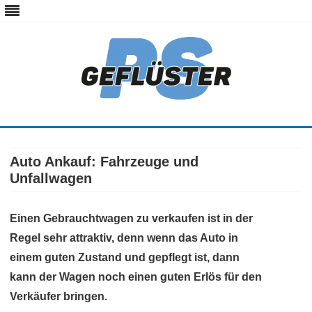
ps-gefluester.de
PS-Gefluester – Alles zum Thema Auto und Motorrad
Skip
to
content
Auto Ankauf: Fahrzeuge und
Unfallwagen
Einen Gebrauchtwagen zu verkaufen ist in der
Regel sehr attraktiv, denn wenn das Auto in
einem guten Zustand und gepflegt ist, dann
kann der Wagen noch einen guten Erlös für den
Verkäufer bringen.