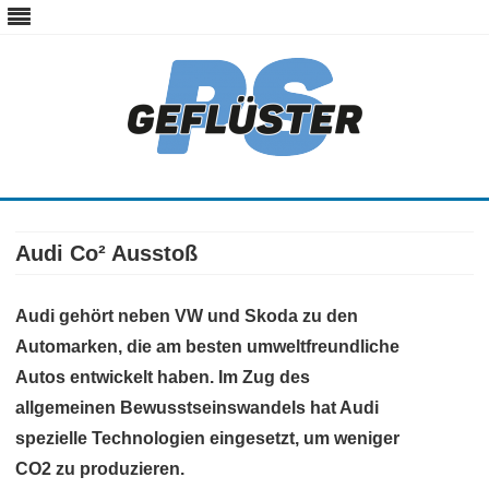
ps-gefluester.de
PS-Gefluester – Alles zum Thema Auto und Motorrad
Skip
to
content
Audi Co² Ausstoß
Audi gehört neben VW und Skoda zu den
Automarken, die am besten umweltfreundliche
Autos entwickelt haben. Im Zug des
allgemeinen Bewusstseinswandels hat Audi
spezielle Technologien eingesetzt, um weniger
CO2 zu produzieren.